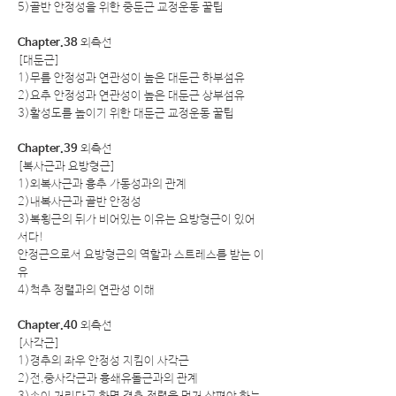
5)골반 안정성을 위한 중둔근 교정운동 꿀팁
Chapter.38
외측선
[대둔근]
1)무릎 안정성과 연관성이 높은 대둔근 하부섬유
2)요추 안정성과 연관성이 높은 대둔근 상부섬유
3)활성도를 높이기 위한 대둔근 교정운동 꿀팁
Chapter.39
외측선
[복사근과 요방형근]
1)외복사근과 흉추 가동성과의 관계
2)내복사근과 골반 안정성
3)복횡근의 뒤가 비어있는 이유는 요방형근이 있어
서다!
안정근으로서 요방형근의 역할과 스트레스를 받는 이
유
4)척추 정렬과의 연관성 이해
Chapter.40
외측선
[사각근]
1)경추의 좌우 안정성 지킴이 사각근
2)전,중사각근과 흉쇄유돌근과의 관계