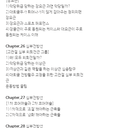
[장요근]
1)악당취급 당하는 장요근 과연 악당일까?
2)대퇴골두가 튀어나가지 않게 잡아주는 정의의편
장요근
3)장요근과 스포츠 퍼포먼스
4)장골근이 주로 동원되는 케이스와 대요근이 주로
동원되는 케이스 이해
Chapter.26
심부전방선
[고관절 심부 외회전근 그룹]
1)왜!모두 외회전일까?
2)악당취급 당하는 이상근
3)극상근과 같은 역할을 하는 이상근 심층탐구
4)대퇴골 전방활주 교정을 위한 고관절 심부 외회전
근
운동방법 꿀팁
Chapter.27
심부전방선
[1차 코어머슬과 2차 코어머슬]
1)1차적으로 ‘조절’해야하는 근육들
2)2차적으로 ‘강화’해야하는 근육들
Chapter.28
심부전방선