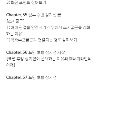
3)촉진 포인트 짚어보기
Chapter.55
심부 후방 상지선 끝
[소지굴근]
1)어깨 관절을 안정시키기 위해서 소지굴근을 강화
하는 이유
2)척측수근굴근과 연결되는 경로 살펴보기
Chapter.56
표면 후방 상지선 시작
[표면 후방 상지선이 존재하는 이유와 에너지라인의
이해]
Chapter.57
표면 후방 상지선
[승모근과 삼각근]
1)상부승모근 전섬유와 전면삼각근의 연결
2)상부승모근 후섬유와 측면삼각근의 연결
3)중부승모근과 후면삼각근의 연결
4)견갑골의 상방회전에서 상.중.하부 승모근의 이상
적 동원순서
5)어깨 관절의 불안정성에 후면 삼각근 운동이 필수
인 이유
6)전인된 견갑과 후인된 견갑으로 나누어 교정운동