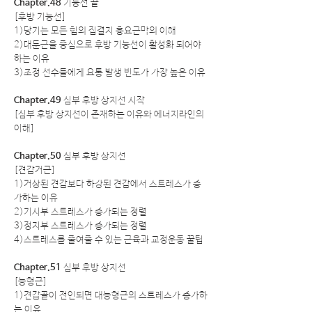
Chapter.48
기능선 끝
[후방 기능선]
1)당기는 모든 힘의 집결지 흉요근막의 이해
2)대둔근을 중심으로 후방 기능선이 활성화 되어야
하는 이유
3)조정 선수들에게 요통 발생 빈도가 가장 높은 이유
Chapter.49
심부 후방 상지선 시작
[심부 후방 상지선이 존재하는 이유와 에너지라인의
이해]
Chapter.50
심부 후방 상지선
[견갑거근]
1)거상된 견갑보다 하강된 견갑에서 스트레스가 증
가하는 이유
2)기시부 스트레스가 증가되는 정렬
3)정지부 스트레스가 증가되는 정렬
4)스트레스를 줄여줄 수 있는 근육과 교정운동 꿀팁
Chapter.51
심부 후방 상지선
[능형근]
1)견갑골이 전인되면 대능형근의 스트레스가 증가하
는 이유