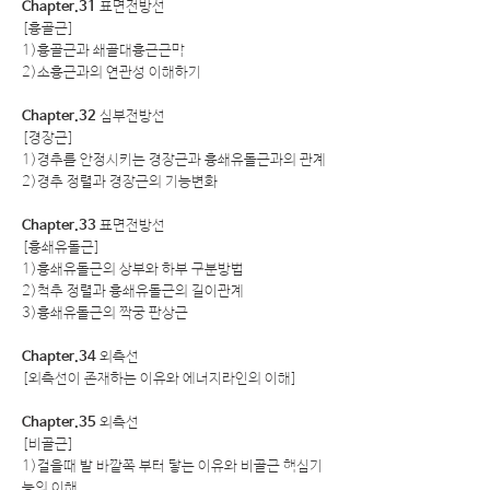
Chapter.31
표면전방선
[흉골근]
1)흉골근과 쇄골대흉근근막
2)소흉근과의 연관성 이해하기
Chapter.32
심부전방선
[경장근]
1)경추를 안정시키는 경장근과 흉쇄유돌근과의 관계
2)경추 정렬과 경장근의 기능변화
Chapter.33
표면전방선
[흉쇄유돌근]
1)흉쇄유돌근의 상부와 하부 구분방법
2)척추 정렬과 흉쇄유돌근의 길이관계
3)흉쇄유돌근의 짝궁 판상근
Chapter.34
외측선
[외측선이 존재하는 이유와 에너지라인의 이해]
Chapter.35
외측선
[비골근]
1)걸을때 발 바깥쪽 부터 닿는 이유와 비골근 핵심기
능의 이해