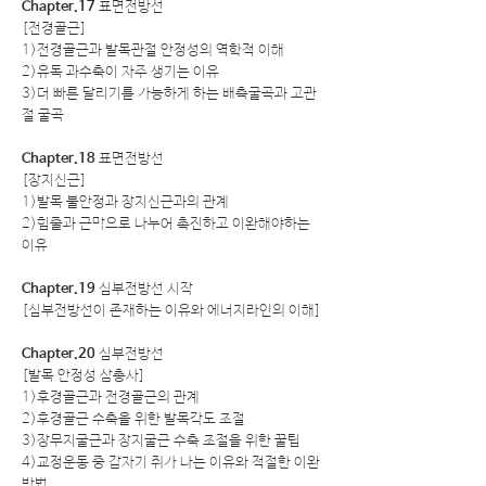
Chapter.17
표면전방선
[전경골근]
1)전경골근과 발목관절 안정성의 역학적 이해
2)유독 과수축이 자주 생기는 이유
3)더 빠른 달리기를 가능하게 하는 배측굴곡과 고관
절 굴곡
Chapter.18
표면전방선
[장지신근]
1)발목 불안정과 장지신근과의 관계
2)힘줄과 근막으로 나누어 촉진하고 이완해야하는
이유
Chapter.19
심부전방선 시작
[심부전방선이 존재하는 이유와 에너지라인의 이해]
Chapter.20
심부전방선
[발목 안정성 삼총사]
1)후경골근과 전경골근의 관계
2)후경골근 수축을 위한 발목각도 조절
3)장무지굴근과 장지굴근 수축 조절을 위한 꿀팁
4)교정운동 중 갑자기 쥐가 나는 이유와 적절한 이완
방법