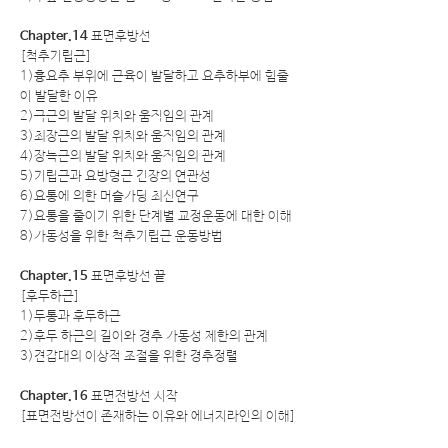
Chapter.14
표면후방선
[척추기립근]
1)흉요추 부위에 근육이 발달하고 요추하부에 힘줄
이 발달한 이유
2)극근의 발달 위치와 움직임의 관계
3)최장근의 발달 위치와 움직임의 관계
4)장늑근의 발달 위치와 움직임의 관계
5)기립근과 요방형근 긴장의 연관성
6)요통에 의한 머슬가딩 최신연구
7)요통을 줄이기 위한 단계별 교정운동에 대한 이해
8)가동성을 위한 척추기립근 운동방법
Chapter.15
표면후방선 끝
[후두하근]
1)두통과 후두하근
2)후두 하근의 길이와 경추 가동성 제한의 관계
3)견갑대의 이상적 조절을 위한 경추정렬
Chapter.16
표면전방선 시작
[표면전방선이 존재하는 이유와 에너지라인의 이해]