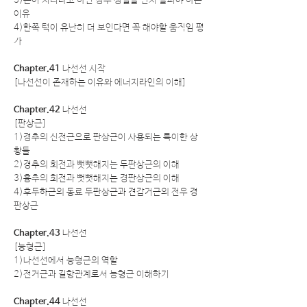
3)손이 저리다고 하면 경추 정렬을 먼저 살펴야 하는
이유
4)한쪽 턱이 유난히 더 보인다면 꼭 해야할 움직임 평
가
Chapter.41
나선선 시작
[나선선이 존재하는 이유와 에너지라인의 이해]
Chapter.42
나선선
[판상근]
1)경추의 신전근으로 판상근이 사용되는 특이한 상
황들
2)경추의 회전과 뻣뻣해지는 두판상근의 이해
3)흉추의 회전과 뻣뻣해지는 경판상근의 이해
4)후두하근의 동료 두판상근과 견갑거근의 전우 경
판상근
Chapter.43
나선선
[능형근]
1)나선선에서 능형근의 역할
2)전거근과 길항관계로서 능형근 이해하기
Chapter.44
나선선