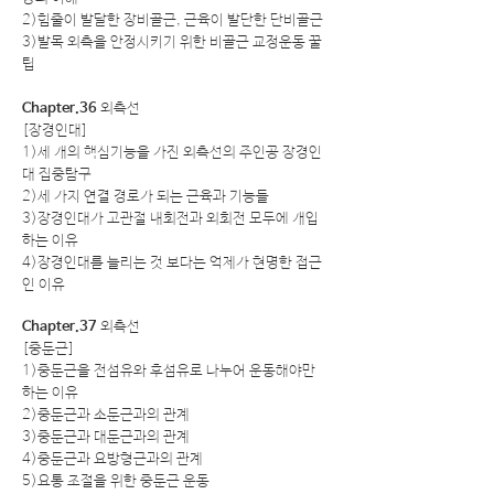
2)힘줄이 발달한 장비골근, 근육이 발단한 단비골근
3)발목 외측을 안정시키기 위한 비골근 교정운동 꿀
팁
Chapter.36
외측선
[장경인대]
1)세 개의 핵심기능을 가진 외측선의 주인공 장경인
대 집중탐구
2)세 가지 연결 경로가 되는 근육과 기능들
3)장경인대가 고관절 내회전과 외회전 모두에 개입
하는 이유
4)장경인대를 늘리는 것 보다는 억제가 현명한 접근
인 이유
Chapter.37
외측선
[중둔근]
1)중둔근을 전섬유와 후섬유로 나누어 운동해야만
하는 이유
2)중둔근과 소둔근과의 관계
3)중둔근과 대둔근과의 관계
4)중둔근과 요방형근과의 관계
5)요통 조절을 위한 중둔근 운동