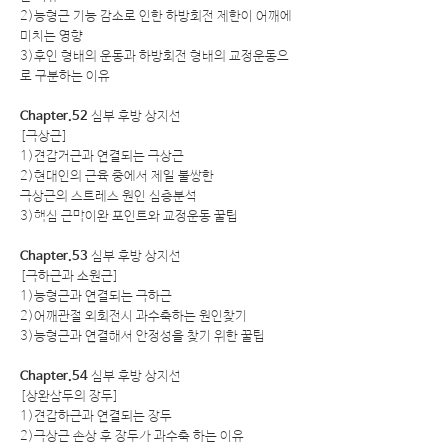
2)능형근 기능 감소로 인한 하방회전 제한이 어깨에
미치는 영향
3)후인 형태의 운동과 하방회전 형태의 교정운동으
로 구분하는 이유
Chapter.52
심부 후방 상지선
[극상근]
1)견갑거근과 연결되는 극상근
2)현대인의 근육 중에서 제일 불쌍한
극상근의 스트레스 원인 심층분석
3)핵심 근막이완 포인트와 교정운동 꿀팁
Chapter.53
심부 후방 상지선
[극하근과 소원근]
1)능형근과 연결되는 극하근
2)어깨관절 외회전시 과수축하는 원인찾기
3)능형근과 연결해서 안정성을 찾기 위한 꿀팁
Chapter.54
심부 후방 상지선
[상완삼두의 장두]
1)견갑하근과 연결되는 장두
2)극상근 손상 후 장두가 과수축 하는 이유