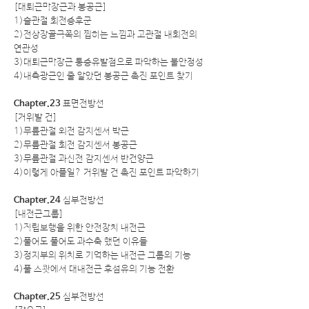
[대퇴근막장근과 봉공근]
1)슬관절 회전증후군
2)전상장골극쪽의 찝히는 느낌과 고관절 내회전의
연관성
3)대퇴근막장근 통증유발점으로 파악하는 불안정성
4)내측광근인 줄 알았던 봉공근 촉진 포인트 찾기
Chapter.23
표면전방선
[거위발 건]
1)무릎관절 외전 감지센서 박근
2)무릎관절 회전 감지센서 봉공근
3)무릎관절 과신전 감지센서 반건양근
4)이렇게 아플일? 거위발 건 촉진 포인트 파악하기
Chapter.24
심부전방선
[내전근그룹]
1)직립보행을 위한 안전장치 내전근
2)풀어도 풀어도 과수축 했던 이유들
3)정지부의 위치로 기억하는 내전근 그룹의 기능
4)풀 스쾃에서 대내전근 후섬유의 기능 전환
Chapter.25
심부전방선