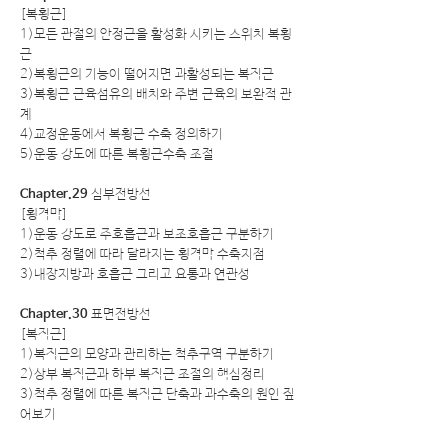
[복횡근]
1)모든 관절의 안정근을 활성화 시키는 스위치 복횡
근
2)복횡근의 기능이 떨어지면 과활성되는 복직근
3)복횡근 근육섬유의 배치와 주변 근육의 보완적 관
계
4)교정운동에서 복횡근 수축 정의하기
5)운동 강도에 따른 복횡근수축 조절
Chapter.29
심부전방선
[횡격막]
1)운동 강도로 주호흡근과 보조호흡근 구분하기
2)척추 정렬에 따라 달라지는 횡격막 수축지점
3)내장지방과 호흡근 그리고 요통과 연관성
Chapter.30
표면전방선
[복직근]
1)복직근의 모양과 관리하는 척추구역 구분하기
2)상부 복직근과 하부 복직근 조절의 핵심정리
3)척추 정렬에 따른 복직근 단축과 과수축의 원인 짚
어보기