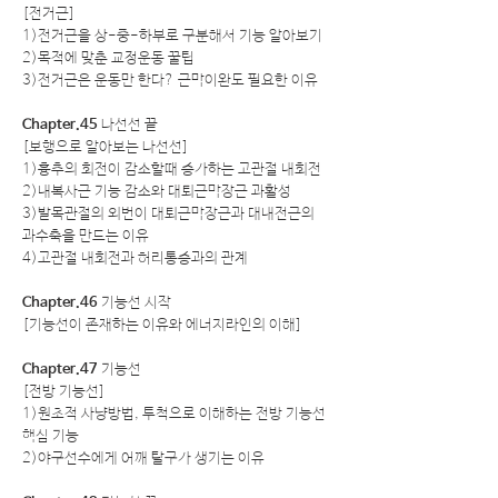
[전거근]
1)전거근을 상-중-하부로 구분해서 기능 알아보기
2)목적에 맞춘 교정운동 꿀팁
3)전거근은 운동만 한다? 근막이완도 필요한 이유
Chapter.45
나선선 끝
[보행으로 알아보는 나선선]
1)흉추의 회전이 감소할때 증가하는 고관절 내회전
2)내복사근 기능 감소와 대퇴근막장근 과활성
3)발목관절의 외번이 대퇴근막장근과 대내전근의
과수축을 만드는 이유
4)고관절 내회전과 허리통증과의 관계
Chapter.46
기능선 시작
[기능선이 존재하는 이유와 에너지라인의 이해]
Chapter.47
기능선
[전방 기능선]
1)원초적 사냥방법, 투척으로 이해하는 전방 기능선
핵심 기능
2)야구선수에게 어깨 탈구가 생기는 이유