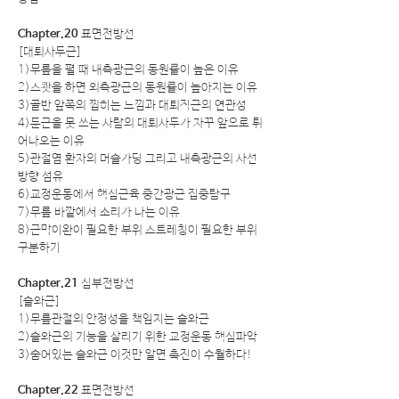
Chapter.20
표면전방선
[대퇴사두근]
1)무릎을 펼 때 내측광근의 동원률이 높은 이유
2)스쾃을 하면 외측광근의 동원률이 높아지는 이유
3)골반 앞쪽의 찝히는 느낌과 대퇴직근의 연관성
4)둔근을 못 쓰는 사람의 대퇴사두가 자꾸 앞으로 튀
어나오는 이유
5)관절염 환자의 머슬가딩 그리고 내측광근의 사선
방향 섬유
6)교정운동에서 핵심근육 중간광근 집중탐구
7)무릎 바깥에서 소리가 나는 이유
8)근막이완이 필요한 부위 스트레칭이 필요한 부위
구분하기
Chapter.21
심부전방선
[슬와근]
1)무릎관절의 안정성을 책임지는 슬와근
2)슬와근의 기능을 살리기 위한 교정운동 핵심파악
3)숨어있는 슬와근 이것만 알면 촉진이 수월하다!
Chapter.22
표면전방선