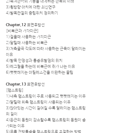
2)족저근막의 기능을 대체하는 근육의 이해
3)횡방향 아치에 대한 최신연구
4)발목관절의 중립위치 정의하기
Chapter.12
표면후방선
[비복근과 가자미근]
1)걸을때 사용하는 가지미근
2)달릴때 사용하는 비복근
3)저측굴곡 각도에 따라 사용하는 근육이 달라지는
이유
4)발목 안정성과 통증유발점의 위치
5)레그컬을 하는데 비복근에 쥐가 나는 이유
6)뻣뻣해지는 아킬레스건을 이완하는 꿀팁
Chapter.13
표면후방선
[햄스트링]
1)내측 햄스트링이 주로 사용되고 뻣뻣해지는 이유
2)달릴때 외측 햄스트링이 사용되는 이유
3)앉아있는 시간이 길어질 수록 달라지는 햄스트링
의 길이
4)둔근의 동원이 감소할수록 햄스트링의 동원이 증
가되는 이유
5)무릎 전방통증을 햄스트링으로 조절하는 방법