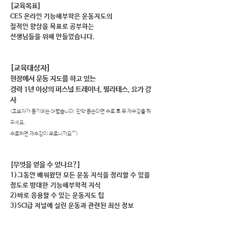
​[교육목표]
CES 온라인 기능해부학은 운동지도의
질적인 향상을 목표로 공부하는
선생님들을 위해 만들었습니다.
​[교육대상자]
현장에서 운동 지도를 하고 있는
경력 1년 이상의 퍼스널 트레이너,
필
라테스, 요가 강
사
(초보자가 듣기에는 어렵습니다. 만약 듣는다면 수료 후
꼭 재수강을 해
주세요.
수료하면 재수강이 무료니까요^^)
​[무엇을 얻을 수 있나요?]
1)그동안 배워왔던 모든 운동 지식을 정리할 수 있을
정도로 방대한
기능해부학적 지식
2)바로 응용할 수 있는 운동지도 팁
3)SCI급 저널에 실린 운동과 관련된 최신 정보