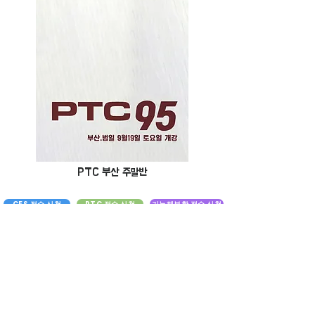
PTC 부산 주말반
CES 접수 신청
PTC 접수 신청
기능해부학 접수 신청
무료 재수강 신청
교육후기 바로가기
Company
운동학원 강남 (CESK GANGNAM)
Address
(head office)
서울시 강남구 테헤란로 5길 36 1층
E-Mail
pumatg@naver.com
l
Tel
02) 511-8764
/
​사업자등록 번호:
473-43-01320
교육상담: 09:00~17:00 상담휴무일 토,일
ㅣ
대표자
. 유태근