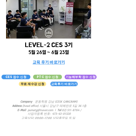
LEVEL-2 CES 3기
5월
26
일 ~ 6월 23일
교육 후기 바로가기
CES 접수 신청
PTC 접수 신청
기능해부학 접수 신청
무료 재수강 신청
교육후기 바로가기
Company
운동학원 강남 (CESK GANGNAM)
Address
(head office)
서울시 강남구 테헤란로 5길 36 1층
E-Mail
pumatg@naver.com
l
Tel
02) 511-8764
/
​사업자등록 번호:
473-43-01320
교육상담: 09:00~17:00 상담휴무일 토,일
ㅣ
대표자
. 유태근