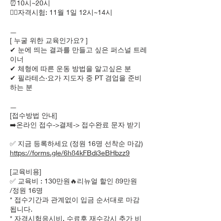
⏰️10시~20시
✍🏻자격시험: 11월 1일 12시~14시
ㅡ
[ 누굴 위한 교육인가요? ]
✔ 눈에 띄는 결과를 만들고 싶은 퍼스널 트레
이너
✔ 체형에 따른 운동 방법을 알고싶은 분
✔ 필라테스·요가 지도자 중 PT 겸업을 준비
하는 분
ㅡ
[접수방법 안내]
➡️온라인 접수->결제-> 접수완료 문자 받기
✅ 지금 등록하세요 (정원 16명 선착순 마감)
https://forms.gle/6h84kFBdi3eBHbzz9
[교육비용]
✅ 교육비 : 130만원🔥리뉴얼 할인 89만원
/정원 16명
* 접수기간과 관계없이 입금 순서대로 마감
됩니다.
* 자격시험응시비, 수료후 재수강시 추가 비