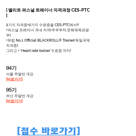
[ 엘리트 퍼스널 트레이너 자격과정 CES-PTC
]
2가지 자격증+2가지 수료증을 CES-PTC에서!!
+퍼스널 트레이너 국내 자격(주무부처:문화체육관광
부)
+유럽 No.1 Official BLACKROLL® Trainer(독일국제
자격증)
그리고 + ‘Heart rate trainer’수료증 까지!
94기
서울 주말반 개강
​[바로가기]
95기
부산 주말
반 개강
​[바로가기]
[접수 바로가기]