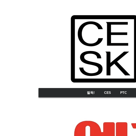
필독!
CES
PTC