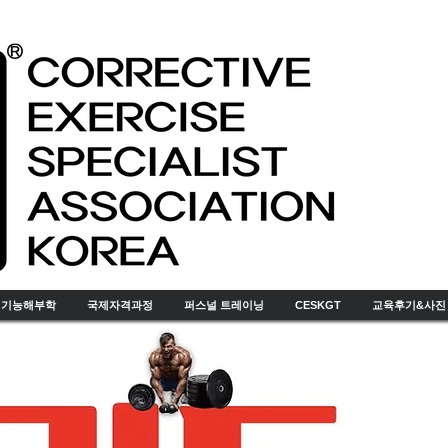
기능해부학
국제자격과정
퍼스널 트레이닝
CESKGT
교육후기&사진